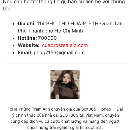
Nếu cần hỗ trợ thông tin gì, bạn cứ liên hệ với chúng
tôi:
Địa chỉ:
114 PHU THO HOA P. PTH Quan Tan
Phu Thanh pho Ho Chi Minh
Hotline:
700000
Website:
cuadrosrealejo.com
Email:
phuq7155@gmail.com
Tôi là Phùng Trâm Anh chuyên gia của Slot365 Hiphop – Đại
lý chính thức của nhà cái SLOT365 tại Việt Nam, chuyên
cung cấp dịch vụ cá cược chất lượng và mang đến người
chơi những trải nghiệm giải trí mượt mà.