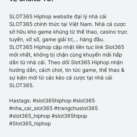
SLOT365 Hiphop website đại lý nhà cái
SLOT365 chính thức tại Việt Nam. Nhà cá cược
sở hữu kho game khủng từ thể thao, casino trực
tuyến, xổ số, game giải trí,… hàng đầu.
SLOT365 Hiphop cập nhật liên tục link Slot365
mới nhất, không bị chặn cùng khuyến mãi hấp
dẫn từ nhà cái. Theo dõi Slot365 Hiphop nhận
hướng dẫn, cách chơi, tin tức game, thể thao &
sự kiện mới từ các kèo cá cược tại nhà cái
SLOT365.
Hastags: #slot365hiphop #slot365
#nha_cai_slot365 #trangchuslot365
#slot365_hiphop #slot365hipop
#Slot365_hiphop