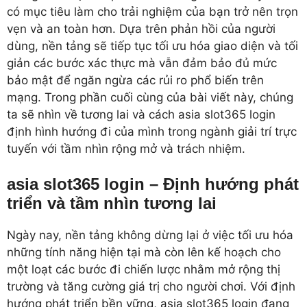
có mục tiêu làm cho trải nghiệm của bạn trở nên trọn
vẹn và an toàn hơn. Dựa trên phản hồi của người
dùng, nền tảng sẽ tiếp tục tối ưu hóa giao diện và tối
giản các bước xác thực mà vẫn đảm bảo đủ mức
bảo mật để ngăn ngừa các rủi ro phổ biến trên
mạng. Trong phần cuối cùng của bài viết này, chúng
ta sẽ nhìn về tương lai và cách asia slot365 login
định hình hướng đi của mình trong ngành giải trí trực
tuyến với tầm nhìn rộng mở và trách nhiệm.
asia slot365 login – Định hướng phát
triển và tầm nhìn tương lai
Ngày nay, nền tảng không dừng lại ở việc tối ưu hóa
những tính năng hiện tại mà còn lên kế hoạch cho
một loạt các bước đi chiến lược nhằm mở rộng thị
trường và tăng cường giá trị cho người chơi. Với định
hướng phát triển bền vững, asia slot365 login đang