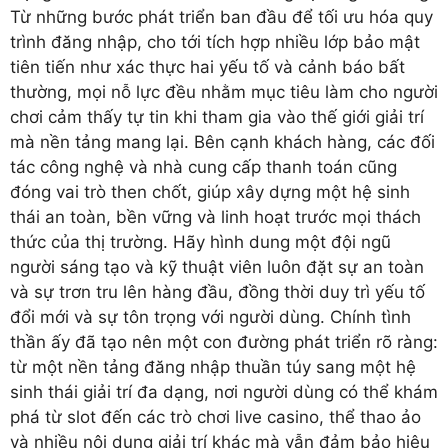
Từ những bước phát triển ban đầu để tối ưu hóa quy
trình đăng nhập, cho tới tích hợp nhiều lớp bảo mật
tiên tiến như xác thực hai yếu tố và cảnh báo bất
thường, mọi nỗ lực đều nhằm mục tiêu làm cho người
chơi cảm thấy tự tin khi tham gia vào thế giới giải trí
mà nền tảng mang lại. Bên cạnh khách hàng, các đối
tác công nghệ và nhà cung cấp thanh toán cũng
đóng vai trò then chốt, giúp xây dựng một hệ sinh
thái an toàn, bền vững và linh hoạt trước mọi thách
thức của thị trường. Hãy hình dung một đội ngũ
người sáng tạo và kỹ thuật viên luôn đặt sự an toàn
và sự trơn tru lên hàng đầu, đồng thời duy trì yếu tố
đổi mới và sự tôn trọng với người dùng. Chính tình
thần ấy đã tạo nên một con đường phát triển rõ ràng:
từ một nền tảng đăng nhập thuần túy sang một hệ
sinh thái giải trí đa dạng, nơi người dùng có thể khám
phá từ slot đến các trò chơi live casino, thể thao ảo
và nhiều nội dung giải trí khác mà vẫn đảm bảo hiệu