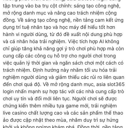
tập trung vào ba trụ cột chính: sáng tạo công nghệ,
mở rộng danh mục và nâng cao trách nhiệm cộng
đồng. Về sáng tạo công nghệ, nền tảng cam kết ứng
dụng trí tuệ nhân tạo và học máy để hiểu tốt hơn
hành vi người dùng, từ đó đề xuất nội dung phù hợp
và cá nhân hóa trải nghiệm. Việc tích hợp AI không
chỉ giúp tăng khả năng gợi ý trò chơi phù hợp mà còn
cung cấp các công cụ hỗ trợ cho người chơi trong
việc quản lý thời gian và ngân sách chơi một cách có
trách nhiệm. Định hướng này nhằm tối ưu hóa trải
nghiệm người dùng và giảm thiểu các rủi ro liên quan
đến chơi quá độ. Về mở rộng danh mục, asia slot365
login nhấn mạnh sự hợp tác với các nhà cung cấp trò
chơi uy tín và đổi mới liên tục. Người chơi sẽ được
chứng kiến thêm nhiều tựa game mới, trải nghiệm
live casino chất lượng cao và các sản phẩm thể thao
ảo được cập nhật theo mùa, nhằm duy trì sự hứng
khởi và không ngừng khám phá. Đồng thời, nền tảng