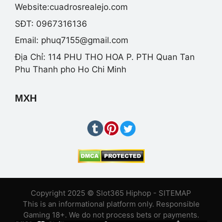
Website:cuadrosrealejo.com
SĐT: 0967316136
Email:
phuq7155@gmail.com
Địa Chỉ: 114 PHU THO HOA P. PTH Quan Tan
Phu Thanh pho Ho Chi Minh
MXH
Copyright 2025 © Slot365 Hiphop -
SITEMAP
This is an informational platform only. Responsible
Gaming 18+. We do not process bets or payments.