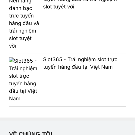
slot tuyệt vời
Slot365 - Trải nghiệm slot trực
tuyến hàng đầu tại Việt Nam
VỀ CHÚNG TÔI