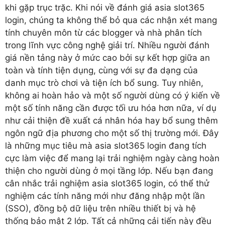
khi gặp trục trặc. Khi nói về đánh giá asia slot365
login, chúng ta không thể bỏ qua các nhận xét mang
tính chuyên môn từ các blogger và nhà phân tích
trong lĩnh vực công nghệ giải trí. Nhiều người đánh
giá nền tảng này ở mức cao bởi sự kết hợp giữa an
toàn và tính tiện dụng, cùng với sự đa dạng của
danh mục trò chơi và tiện ích bổ sung. Tuy nhiên,
không ai hoàn hảo và một số người dùng có ý kiến về
một số tính năng cần được tối ưu hóa hơn nữa, ví dụ
như cải thiện đề xuất cá nhân hóa hay bổ sung thêm
ngôn ngữ địa phương cho một số thị trường mới. Đây
là những mục tiêu mà asia slot365 login đang tích
cực làm việc để mang lại trải nghiệm ngày càng hoàn
thiện cho người dùng ở mọi tầng lớp. Nếu bạn đang
cân nhắc trải nghiệm asia slot365 login, có thể thử
nghiệm các tính năng mới như đăng nhập một lần
(SSO), đồng bộ dữ liệu trên nhiều thiết bị và hệ
thống bảo mật 2 lớp. Tất cả những cải tiến này đều