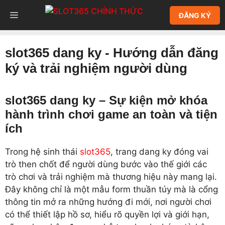
Chuyển
MENU
ĐĂNG KÝ
đến
nội
dung
slot365 dang ky - Hướng dẫn đăng
ký và trải nghiệm người dùng
slot365 dang ky – Sự kiện mở khóa
hành trình chơi game an toàn và tiện
ích
Trong hệ sinh thái
slot365
, trang dang ky đóng vai
trò then chốt để người dùng bước vào thế giới các
trò chơi và trải nghiệm mà thương hiệu này mang lại.
Đây không chỉ là một mẫu form thuần túy mà là cổng
thông tin mở ra những hướng đi mới, nơi người chơi
có thể thiết lập hồ sơ, hiểu rõ quyền lợi và giới hạn,