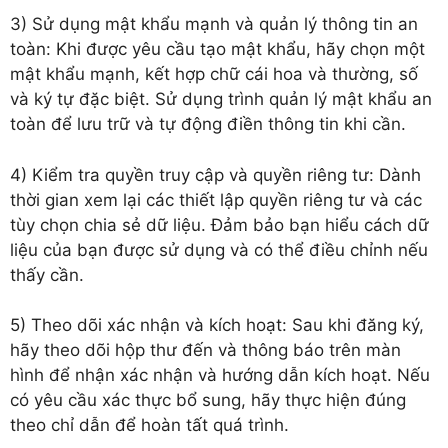
3) Sử dụng mật khẩu mạnh và quản lý thông tin an
toàn: Khi được yêu cầu tạo mật khẩu, hãy chọn một
mật khẩu mạnh, kết hợp chữ cái hoa và thường, số
và ký tự đặc biệt. Sử dụng trình quản lý mật khẩu an
toàn để lưu trữ và tự động điền thông tin khi cần.
4) Kiểm tra quyền truy cập và quyền riêng tư: Dành
thời gian xem lại các thiết lập quyền riêng tư và các
tùy chọn chia sẻ dữ liệu. Đảm bảo bạn hiểu cách dữ
liệu của bạn được sử dụng và có thể điều chỉnh nếu
thấy cần.
5) Theo dõi xác nhận và kích hoạt: Sau khi đăng ký,
hãy theo dõi hộp thư đến và thông báo trên màn
hình để nhận xác nhận và hướng dẫn kích hoạt. Nếu
có yêu cầu xác thực bổ sung, hãy thực hiện đúng
theo chỉ dẫn để hoàn tất quá trình.