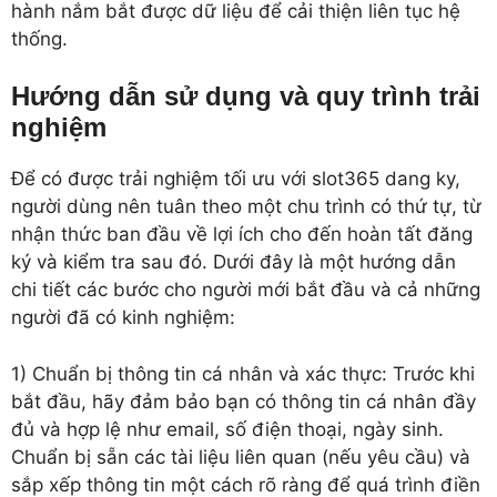
hành nắm bắt được dữ liệu để cải thiện liên tục hệ
thống.
Hướng dẫn sử dụng và quy trình trải
nghiệm
Để có được trải nghiệm tối ưu với slot365 dang ky,
người dùng nên tuân theo một chu trình có thứ tự, từ
nhận thức ban đầu về lợi ích cho đến hoàn tất đăng
ký và kiểm tra sau đó. Dưới đây là một hướng dẫn
chi tiết các bước cho người mới bắt đầu và cả những
người đã có kinh nghiệm:
1) Chuẩn bị thông tin cá nhân và xác thực: Trước khi
bắt đầu, hãy đảm bảo bạn có thông tin cá nhân đầy
đủ và hợp lệ như email, số điện thoại, ngày sinh.
Chuẩn bị sẵn các tài liệu liên quan (nếu yêu cầu) và
sắp xếp thông tin một cách rõ ràng để quá trình điền