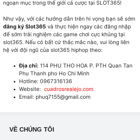
ngoạn mục trong thế giới cá cược tại SLOT365!
Như vậy, với các hướng dẫn trên hi vọng bạn sẽ sớm
đăng ký Slot365
và thực hiện ngay các đăng nhập
để sớm trải nghiệm các game chơi cực khủng tại
slot365. Nếu có bất cứ thắc mắc nào, vui lòng liên
hệ với đội ngũ của slot365 hiphop theo:
Địa chỉ:
114 PHU THO HOA P. PTH Quan Tan
Phu Thanh pho Ho Chi Minh
Hotline: 0967316136
Website:
cuadrosrealejo.com
Email:
phuq7155@gmail.com
VỀ CHÚNG TÔI