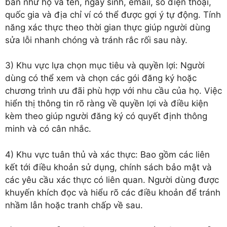
bản như họ và tên, ngày sinh, email, số điện thoại,
quốc gia và địa chỉ ví có thể được gợi ý tự động. Tính
năng xác thực theo thời gian thực giúp người dùng
sửa lỗi nhanh chóng và tránh rắc rối sau này.
3) Khu vực lựa chọn mục tiêu và quyền lợi: Người
dùng có thể xem và chọn các gói đăng ký hoặc
chương trình ưu đãi phù hợp với nhu cầu của họ. Việc
hiển thị thông tin rõ ràng về quyền lợi và điều kiện
kèm theo giúp người đăng ký có quyết định thông
minh và có cân nhắc.
4) Khu vực tuân thủ và xác thực: Bao gồm các liên
kết tới điều khoản sử dụng, chính sách bảo mật và
các yêu cầu xác thực có liên quan. Người dùng được
khuyến khích đọc và hiểu rõ các điều khoản để tránh
nhầm lẫn hoặc tranh chấp về sau.