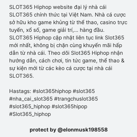
SLOT365 Hiphop website đại lý nhà cái
SLOT365 chính thức tại Việt Nam. Nhà cá cược
sở hữu kho game khủng từ thể thao, casino trực
tuyến, xổ số, game giải trí,… hàng đầu.
SLOT365 Hiphop cập nhật liên tục link Slot365
mới nhất, không bị chặn cùng khuyến mãi hấp
dẫn từ nhà cái. Theo dõi Slot365 Hiphop nhận
hướng dẫn, cách chơi, tin tức game, thể thao &
sự kiện mới từ các kèo cá cược tại nhà cái
SLOT365.
Hastags: #slot365hiphop #slot365
#nha_cai_slot365 #trangchuslot365
#slot365_hiphop #slot365hipop
#Slot365_hiphop
protect by @elonmusk198558