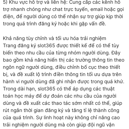
5) Khu vực hỗ trợ và liên hệ: Cung cấp các kênh hỗ
trợ nhanh chóng như chat trực tuyến, email hoặc gọi
điện, để người dùng có thể nhận sự trợ giúp kịp thời
trong quá trình đăng ký hoặc khi gặp vấn đề.
Khả năng tùy chỉnh và tối ưu hóa trải nghiệm
Trang đăng ký slot365 được thiết kế để có thể tùy
biến theo nhu cầu của từng nhóm người dùng. Đây
bao gồm khả năng hiển thị các trường thông tin theo
ngôn ngữ người dùng, điều chỉnh bố cục theo thiết
bị, và đề xuất lộ trình điền thông tin tối ưu dựa trên
hành vi người dùng đã ghi nhận được trong quá khứ.
Trong dài hạn, slot365 có thể áp dụng các thuật
toán học máy để dự đoán các nhu cầu của người
dùng và đề xuất các thao tác sớm nhất có thể, giúp
rút ngắn thời gian đăng ký và tăng tỉ lệ thành công
của quá trình. Sự linh hoạt này không chỉ nâng cao
trải nghiệm người dùng mà còn giúp đội ngũ vận