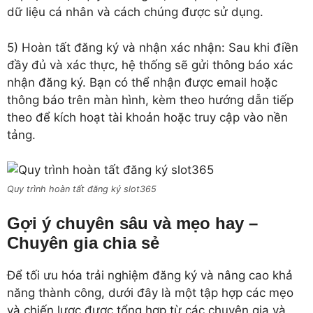
dữ liệu cá nhân và cách chúng được sử dụng.
5) Hoàn tất đăng ký và nhận xác nhận: Sau khi điền
đầy đủ và xác thực, hệ thống sẽ gửi thông báo xác
nhận đăng ký. Bạn có thể nhận được email hoặc
thông báo trên màn hình, kèm theo hướng dẫn tiếp
theo để kích hoạt tài khoản hoặc truy cập vào nền
tảng.
Quy trình hoàn tất đăng ký slot365
Gợi ý chuyên sâu và mẹo hay –
Chuyên gia chia sẻ
Để tối ưu hóa trải nghiệm đăng ký và nâng cao khả
năng thành công, dưới đây là một tập hợp các mẹo
và chiến lược được tổng hợp từ các chuyên gia và