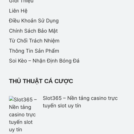
Giới Thiệu
Liên Hệ
Điều Khoản Sử Dụng
Chính Sách Bảo Mật
Từ Chối Trách Nhiệm
Thông Tin Sản Phẩm
Soi Kèo – Nhận Định Bóng Đá
THỦ THUẬT CÁ CƯỢC
Slot365 – Nền tảng casino trực
tuyến slot uy tín