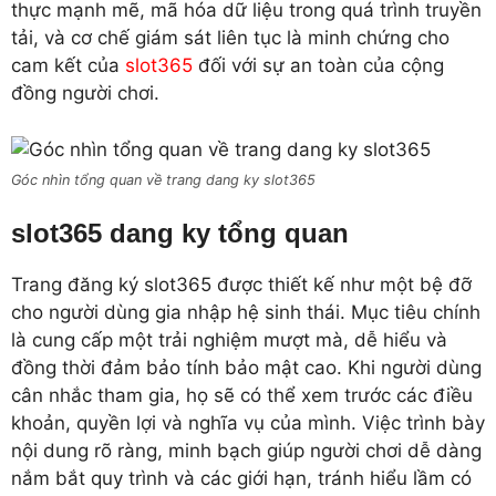
thực mạnh mẽ, mã hóa dữ liệu trong quá trình truyền
tải, và cơ chế giám sát liên tục là minh chứng cho
cam kết của
slot365
đối với sự an toàn của cộng
đồng người chơi.
Góc nhìn tổng quan về trang dang ky slot365
slot365 dang ky tổng quan
Trang đăng ký slot365 được thiết kế như một bệ đỡ
cho người dùng gia nhập hệ sinh thái. Mục tiêu chính
là cung cấp một trải nghiệm mượt mà, dễ hiểu và
đồng thời đảm bảo tính bảo mật cao. Khi người dùng
cân nhắc tham gia, họ sẽ có thể xem trước các điều
khoản, quyền lợi và nghĩa vụ của mình. Việc trình bày
nội dung rõ ràng, minh bạch giúp người chơi dễ dàng
nắm bắt quy trình và các giới hạn, tránh hiểu lầm có