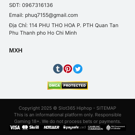
SĐT: 0967316136
Email:
phuq7155@gmail.com
Địa Chỉ: 114 PHU THO HOA P. PTH Quan Tan
Phu Thanh pho Ho Chi Minh
MXH
Copyright 2025 © Slot365 Hiphop -
SITEMAP
This is an informational platform only. Responsible
Gaming 18+. We do not process bets or payments.