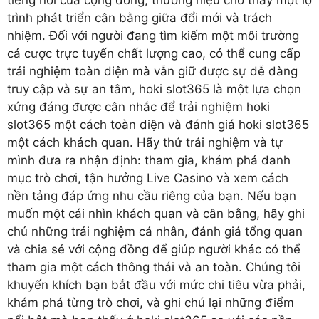
trình phát triển cân bằng giữa đổi mới và trách
nhiệm. Đối với người đang tìm kiếm một môi trường
cá cược trực tuyến chất lượng cao, có thể cung cấp
trải nghiệm toàn diện mà vẫn giữ được sự dễ dàng
truy cập và sự an tâm, hoki slot365 là một lựa chọn
xứng đáng được cân nhắc để trải nghiệm hoki
slot365 một cách toàn diện và đánh giá hoki slot365
một cách khách quan. Hãy thử trải nghiệm và tự
mình đưa ra nhận định: tham gia, khám phá danh
mục trò chơi, tận hưởng Live Casino và xem cách
nền tảng đáp ứng nhu cầu riêng của bạn. Nếu bạn
muốn một cái nhìn khách quan và cân bằng, hãy ghi
chú những trải nghiệm cá nhân, đánh giá tổng quan
và chia sẻ với cộng đồng để giúp người khác có thể
tham gia một cách thông thái và an toàn. Chúng tôi
khuyến khích bạn bắt đầu với mức chi tiêu vừa phải,
khám phá từng trò chơi, và ghi chú lại những điểm