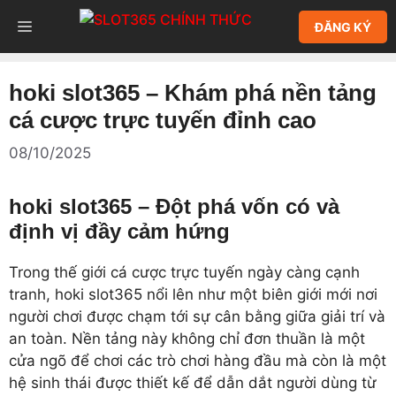
Chuyển
MENU
ĐĂNG KÝ
đến
nội
dung
hoki slot365 – Khám phá nền tảng
cá cược trực tuyến đỉnh cao
08/10/2025
hoki slot365 – Đột phá vốn có và
định vị đầy cảm hứng
Trong thế giới cá cược trực tuyến ngày càng cạnh
tranh, hoki slot365 nổi lên như một biên giới mới nơi
người chơi được chạm tới sự cân bằng giữa giải trí và
an toàn. Nền tảng này không chỉ đơn thuần là một
cửa ngõ để chơi các trò chơi hàng đầu mà còn là một
hệ sinh thái được thiết kế để dẫn dắt người dùng từ