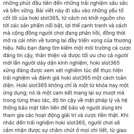
những phút đầu tiên đến những trải nghiệm sâu sắc
và bền vững. Bài viết này đi sâu vào những yếu tố
cốt lõi của hoki slot365, từ cách nó khởi nguồn cho
tới các sản phẩm nổi bật, lợi thế cạnh tranh và cách
mà cộng đồng người chơi đang phản hồi, đồng thời
mở ra cái nhìn về tương lai đầy triển vọng của thương
hiệu. Nếu bạn đang tìm kiếm một môi trường cá cược
đáng tin cậy, thân thiện và được tối ưu cho cả người
mới lẫn người dày dặn kinh nghiệm, hoki slot365
xứng đáng được xem xét nghiêm túc để thực hiện
trải nghiệm và đánh giá hoki slot365 một cách toàn
diện. Hoki slot365 không chỉ là một từ khóa hay một
ứng dụng; nó là một cam kết mang lại sự mượt mà
trong từng thao tác, độ tin cậy về mặt pháp lý và hệ
thống bảo mật tiên tiến để bảo vệ người dùng khi
tham gia các hoạt động giải trí và cược tiền thật. Khi
nhắc đến trải nghiệm hoki slot365, người chơi sẽ
cảm nhận được sự chăm chút ở mọi chi tiết, từ giao