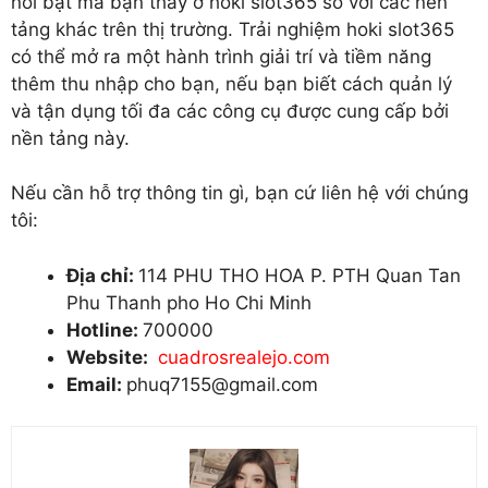
nổi bật mà bạn thấy ở hoki slot365 so với các nền
tảng khác trên thị trường. Trải nghiệm hoki slot365
có thể mở ra một hành trình giải trí và tiềm năng
thêm thu nhập cho bạn, nếu bạn biết cách quản lý
và tận dụng tối đa các công cụ được cung cấp bởi
nền tảng này.
Nếu cần hỗ trợ thông tin gì, bạn cứ liên hệ với chúng
tôi:
Địa chỉ:
114 PHU THO HOA P. PTH Quan Tan
Phu Thanh pho Ho Chi Minh
Hotline:
700000
Website:
cuadrosrealejo.com
Email:
phuq7155@gmail.com