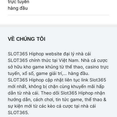
VỀ CHÚNG TÔI
SLOT365 Hiphop website đại lý nhà cái
SLOT365 chính thức tại Việt Nam. Nhà cá cược
sở hữu kho game khủng từ thể thao, casino trực
tuyến, xổ số, game giải trí,… hàng đầu.
SLOT365 Hiphop cập nhật liên tục link Slot365
mới nhất, không bị chặn cùng khuyến mãi hấp
dẫn từ nhà cái. Theo dõi Slot365 Hiphop nhận
hướng dẫn, cách chơi, tin tức game, thể thao &
sự kiện mới từ các kèo cá cược tại nhà cái
SLOT365.