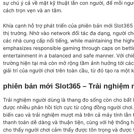
sự chú ý cả về mặt kỹ thuật lẫn con người, để mỗi ng
cách trọn vẹn và an tâm.
Khía cạnh hỗ trợ phát triển của phiên bản mới Slot36
thị trường. Nhờ vào network đối tác đa dạng, người chơi
các nhà cung cấp nổi tiếng, while maintaining the high
emphasizes responsible gaming through caps on betting
entertainment in a balanced and safe manner. Với chiến
trường hiện tại mà còn mở rộng tầm ảnh hưởng tới các
giải trí của người chơi trên toàn cầu, từ đó tạo ra một
phiên bản mới Slot365 – Trải nghiệm
Trải nghiệm người dùng là thang đo sống còn cho bất k
được nhiều phản hồi tích cực từ cộng đồng người chơi.
biến cao và trải nghiệm mượt mà trên cả máy tính lẫn th
thanh toán dễ dàng và thuận tiện, cùng với hệ thống h
cho thấy người chơi cảm thấy được tôn trọng và được 