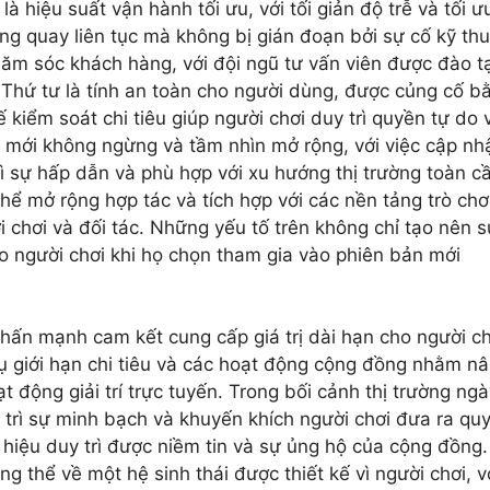
à hiệu suất vận hành tối ưu, với tối giản độ trễ và tối ư
ng quay liên tục mà không bị gián đoạn bởi sự cố kỹ thu
hăm sóc khách hàng, với đội ngũ tư vấn viên được đào t
. Thứ tư là tính an toàn cho người dùng, được củng cố b
 kiểm soát chi tiêu giúp người chơi duy trì quyền tự do 
ổi mới không ngừng và tầm nhìn mở rộng, với việc cập nh
ì sự hấp dẫn và phù hợp với xu hướng thị trường toàn c
hể mở rộng hợp tác và tích hợp với các nền tảng trò chơ
i chơi và đối tác. Những yếu tố trên không chỉ tạo nên s
 người chơi khi họ chọn tham gia vào phiên bản mới
nhấn mạnh cam kết cung cấp giá trị dài hạn cho người ch
ụ giới hạn chi tiêu và các hoạt động cộng đồng nhằm n
 động giải trí trực tuyến. Trong bối cảnh thị trường ngà
y trì sự minh bạch và khuyến khích người chơi đưa ra qu
 hiệu duy trì được niềm tin và sự ủng hộ của cộng đồng.
 thể về một hệ sinh thái được thiết kế vì người chơi, v