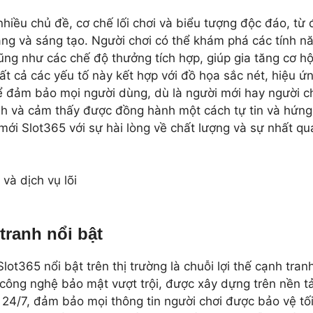
nhiều chủ đề, cơ chế lối chơi và biểu tượng độc đáo, từ 
ạng và sáng tạo. Người chơi có thể khám phá các tính n
ũng như các chế độ thưởng tích hợp, giúp gia tăng cơ hộ
ất cả các yếu tố này kết hợp với đồ họa sắc nét, hiệu ứ
ể đảm bảo mọi người dùng, dù là người mới hay người c
ình và cảm thấy được đồng hành một cách tự tin và hứng
 mới Slot365 với sự hài lòng về chất lượng và sự nhất qu
tranh nổi bật
ot365 nổi bật trên thị trường là chuỗi lợi thế cạnh tran
là công nghệ bảo mật vượt trội, được xây dựng trên nền t
24/7, đảm bảo mọi thông tin người chơi được bảo vệ tố