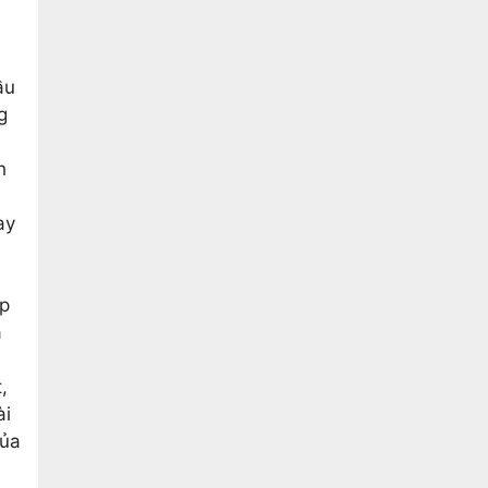
ầu
g
h
ay
ếp
à
,
ài
của