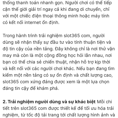
thống thanh toán nhanh gọn. Người chơi có thể tiếp
cận thế giới giải trí ngay cả khi đang di chuyển, chỉ
với một chiếc điện thoại thông minh hoặc máy tính
có kết nối internet ổn định.
Trong hành trình trải nghiệm slot365 com, người
dùng sẽ nhận thấy sự đầu tư vào tính thuận tiện và
độ tin cậy của nền tảng. Đây không chỉ là nơi thử vận
may mà còn là một cộng đồng học hỏi lẫn nhau, nơi
bạn có thể chia sẻ chiến thuật, nhận hỗ trợ kịp thời
và kết nối với các người chơi khác. Nếu bạn đang tìm
kiếm một nền tảng có sự ổn định và chất lượng cao,
slot365 com xứng đáng được xem là một lựa chọn
đáng tin cậy để khám phá.
2. Trải nghiệm người dùng và sự khác biệt
Mỗi chi
tiết trên slot365 com được thiết kế để tối ưu hóa trải
nghiệm, từ tốc độ tải trang tới chất lượng hình ảnh và