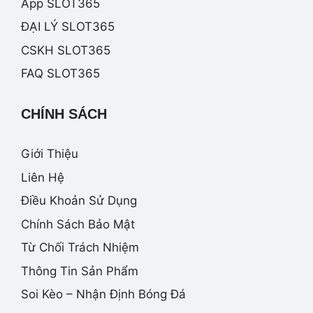
App SLOT365
ĐẠI LÝ SLOT365
CSKH SLOT365
FAQ SLOT365
CHÍNH SÁCH
Giới Thiệu
Liên Hệ
Điều Khoản Sử Dụng
Chính Sách Bảo Mật
Từ Chối Trách Nhiệm
Thông Tin Sản Phẩm
Soi Kèo – Nhận Định Bóng Đá