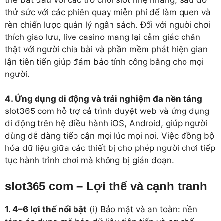
thử sức với các phiên quay miễn phí để làm quen và
rèn chiến lược quản lý ngân sách. Đối với người chơi
thích giao lưu, live casino mang lại cảm giác chân
thật với người chia bài và phần mềm phát hiện gian
lận tiên tiến giúp đảm bảo tính công bằng cho mọi
người.
4. Ứng dụng di động và trải nghiệm đa nền tảng
slot365 com hỗ trợ cả trình duyệt web và ứng dụng
di động trên hệ điều hành iOS, Android, giúp người
dùng dễ dàng tiếp cận mọi lúc mọi nơi. Việc đồng bộ
hóa dữ liệu giữa các thiết bị cho phép người chơi tiếp
tục hành trình chơi mà không bị gián đoạn.
slot365 com – Lợi thế và cạnh tranh
1. 4–6 lợi thế nổi bật
(i) Bảo mật và an toàn: nền