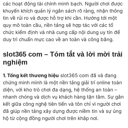
các hoạt động tài chính minh bạch. Người chơi được
khuyến khích quản lý ngân sách rõ ràng, nhận thông
tin về rủi ro và được hỗ trợ khi cần. Hướng tới một
quy mô toàn cầu, nền tảng sẽ hợp tác với các tổ
chức kiểm định và nhà cung cấp nội dung uy tín để
duy trì chuẩn mực cao về an toàn và công bằng.
slot365 com – Tóm tắt và lời mời trải
nghiệm
1. Tổng kết thương hiệu
slot365 com đã và đang
chứng minh mình là một nền tảng giải trí online toàn
diện, với kho trò chơi đa dạng, hệ thống an toàn –
nhanh chóng và dịch vụ khách hàng tận tâm. Sự gắn
kết giữa công nghệ tiên tiến và tôn chỉ vì người chơi
đã giúp nền tảng xây dựng được niềm tin và sự ủng
hộ từ cộng đồng người chơi trên khắp nơi.