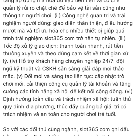
tảng áp dụng mã hóa dữ liệu tiên tiến và cơ chế
quản lý rủi ro chặt chẽ để bảo vệ tài sản cũng như
thông tin người chơi. (ii) Công nghệ quản trị và trải
nghiệm người dùng: giao diện thân thiện, điều hướng
mượt mà và tối ưu hóa cho nhiều thiết bị giúp quá
trình trải nghiệm slot365 com trở nên tự nhiên. (iii)
Tốc độ xử lý giao dịch: thanh toán nhanh, rút tiền
thường xuyên và theo đúng cam kết về thời gian xử
lý. (iv) Hỗ trợ khách hàng chuyên nghiệp 24/7: đội
ngũ kỹ thuật và CSKH sẵn sàng giải đáp mọi thắc
mắc. (v) Đổi mới và sáng tạo liên tục: cập nhật trò
chơi mới, cải thiện công cụ quản lý tài khoản và tăng
cường các tính năng xã hội để kết nối cộng đồng. (vi)
Định hướng toàn cầu và trách nhiệm xã hội: tuân thủ
quy định địa phương, thúc đẩy quảng bá giải trí có
trách nhiệm và an toàn cho người chơi trẻ tuổi.
So với các đối thủ cùng ngành, slot365 com ghi dấu