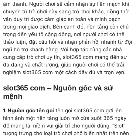
âm thanh. Người chơi sẽ cảm nhận sự liền mạch khi
chuyển từ trò chơi này sang trò chơi khác, đồng thời
vẫn duy trì được cảm giác an toàn và minh bạch
trong mọi giao dịch. Bên cạnh đó, nền tảng còn chú
trọng đến yếu tố cộng đồng, nơi người chơi có thể
thảo luận, đặt câu hỏi và nhận phản hồi nhanh từ đội
ngũ hỗ trợ khách hàng. Với hợp tác cùng các nhà
cung cấp trò chơi uy tín, slot365 com mang đến sự
đa dạng và chất lượng, giúp người chơi có thể trải
nghiệm slot365 com một cách đầy đủ và trọn vẹn.
slot365 com – Nguồn gốc và sứ
mệnh
1. Nguồn gốc tên gọi
tên gọi slot365 com gợi lên
hình ảnh một nền tảng luôn mở cửa suốt 365 ngày
để mang lại niềm vui giải trí cho người dùng. “Slot”
tượng trưng cho loại trò chơi phổ biến nhất trên nền