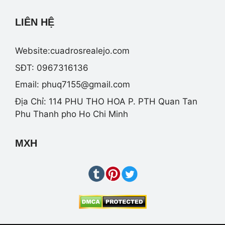
LIÊN HỆ
Website:cuadrosrealejo.com
SĐT: 0967316136
Email:
phuq7155@gmail.com
Địa Chỉ: 114 PHU THO HOA P. PTH Quan Tan
Phu Thanh pho Ho Chi Minh
MXH