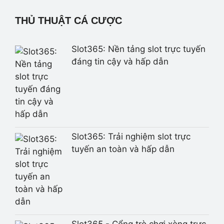
THỦ THUẬT CÁ CƯỢC
Slot365: Nền tảng slot trực tuyến
đáng tin cậy và hấp dẫn
Slot365: Trải nghiệm slot trực
tuyến an toàn và hấp dẫn
Slot365 - Cổng trò chơi xèng trực