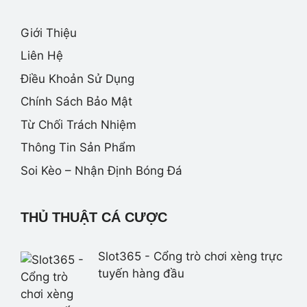
Giới Thiệu
Liên Hệ
Điều Khoản Sử Dụng
Chính Sách Bảo Mật
Từ Chối Trách Nhiệm
Thông Tin Sản Phẩm
Soi Kèo – Nhận Định Bóng Đá
THỦ THUẬT CÁ CƯỢC
Slot365 - Cổng trò chơi xèng trực
tuyến hàng đầu