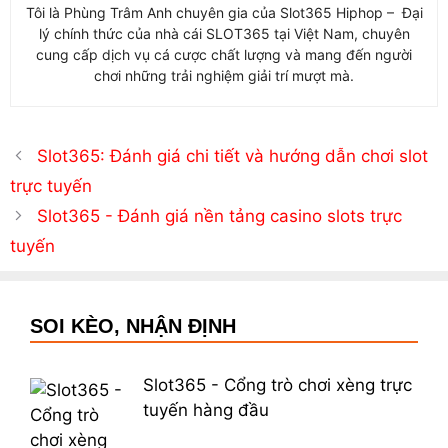
Tôi là Phùng Trâm Anh chuyên gia của Slot365 Hiphop – Đại
lý chính thức của nhà cái SLOT365 tại Việt Nam, chuyên
cung cấp dịch vụ cá cược chất lượng và mang đến người
chơi những trải nghiệm giải trí mượt mà.
Slot365: Đánh giá chi tiết và hướng dẫn chơi slot
trực tuyến
Slot365 - Đánh giá nền tảng casino slots trực
tuyến
SOI KÈO, NHẬN ĐỊNH
Slot365 - Cổng trò chơi xèng trực
tuyến hàng đầu