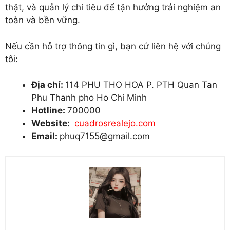
thật, và quản lý chi tiêu để tận hưởng trải nghiệm an
toàn và bền vững.
Nếu cần hỗ trợ thông tin gì, bạn cứ liên hệ với chúng
tôi:
Địa chỉ:
114 PHU THO HOA P. PTH Quan Tan
Phu Thanh pho Ho Chi Minh
Hotline:
700000
Website:
cuadrosrealejo.com
Email:
phuq7155@gmail.com