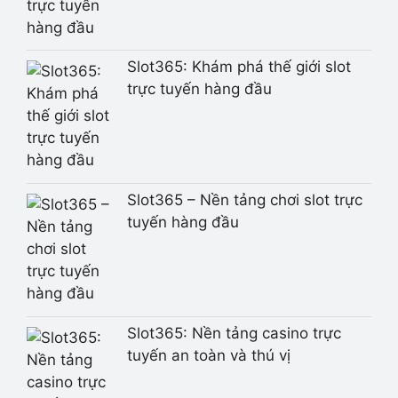
Slot365: Khám phá thế giới slot
trực tuyến hàng đầu
Slot365 – Nền tảng chơi slot trực
tuyến hàng đầu
Slot365: Nền tảng casino trực
tuyến an toàn và thú vị