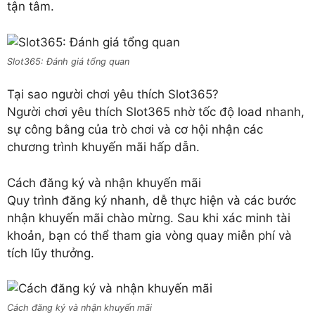
tận tâm.
Slot365: Đánh giá tổng quan
Tại sao người chơi yêu thích Slot365?
Người chơi yêu thích Slot365 nhờ tốc độ load nhanh,
sự công bằng của trò chơi và cơ hội nhận các
chương trình khuyến mãi hấp dẫn.
Cách đăng ký và nhận khuyến mãi
Quy trình đăng ký nhanh, dễ thực hiện và các bước
nhận khuyến mãi chào mừng. Sau khi xác minh tài
khoản, bạn có thể tham gia vòng quay miễn phí và
tích lũy thưởng.
Cách đăng ký và nhận khuyến mãi