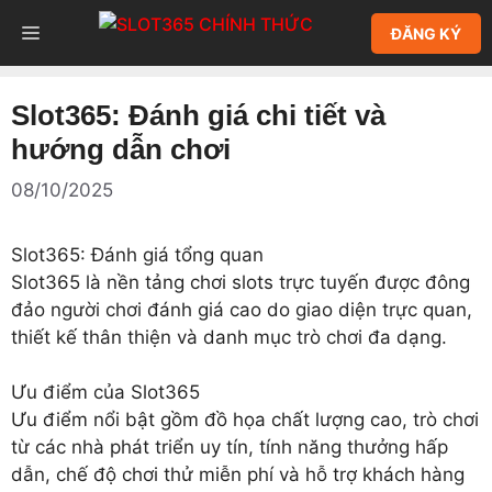
Chuyển
MENU
ĐĂNG KÝ
đến
nội
dung
Slot365: Đánh giá chi tiết và
hướng dẫn chơi
08/10/2025
Slot365: Đánh giá tổng quan
Slot365 là nền tảng chơi slots trực tuyến được đông
đảo người chơi đánh giá cao do giao diện trực quan,
thiết kế thân thiện và danh mục trò chơi đa dạng.
Ưu điểm của Slot365
Ưu điểm nổi bật gồm đồ họa chất lượng cao, trò chơi
từ các nhà phát triển uy tín, tính năng thưởng hấp
dẫn, chế độ chơi thử miễn phí và hỗ trợ khách hàng