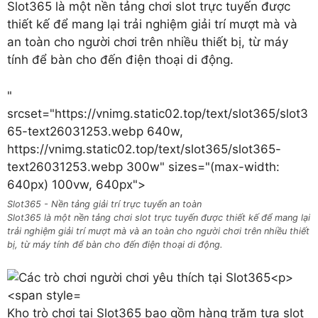
Slot365 là một nền tảng chơi slot trực tuyến được
thiết kế để mang lại trải nghiệm giải trí mượt mà và
an toàn cho người chơi trên nhiều thiết bị, từ máy
tính để bàn cho đến điện thoại di động.
"
srcset="https://vnimg.static02.top/text/slot365/slot3
65-text26031253.webp 640w,
https://vnimg.static02.top/text/slot365/slot365-
text26031253.webp 300w" sizes="(max-width:
640px) 100vw, 640px">
Slot365 - Nền tảng giải trí trực tuyến an toàn
Slot365 là một nền tảng chơi slot trực tuyến được thiết kế để mang lại
trải nghiệm giải trí mượt mà và an toàn cho người chơi trên nhiều thiết
bị, từ máy tính để bàn cho đến điện thoại di động.
Kho trò chơi tại Slot365 bao gồm hàng trăm tựa slot