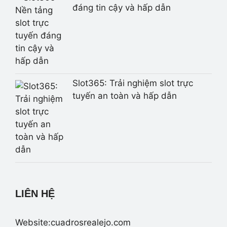
đáng tin cậy và hấp dẫn
Slot365: Trải nghiệm slot trực
tuyến an toàn và hấp dẫn
LIÊN HỆ
Website:cuadrosrealejo.com