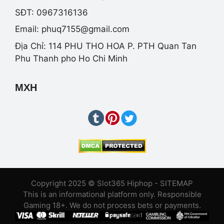
SĐT: 0967316136
Email:
phuq7155@gmail.com
Địa Chỉ: 114 PHU THO HOA P. PTH Quan Tan
Phu Thanh pho Ho Chi Minh
MXH
Copyright 2025 © Slot365 Hiphop -
SITEMAP
This is an informational platform only. Responsible
Gaming 18+. We do not process bets or payments.