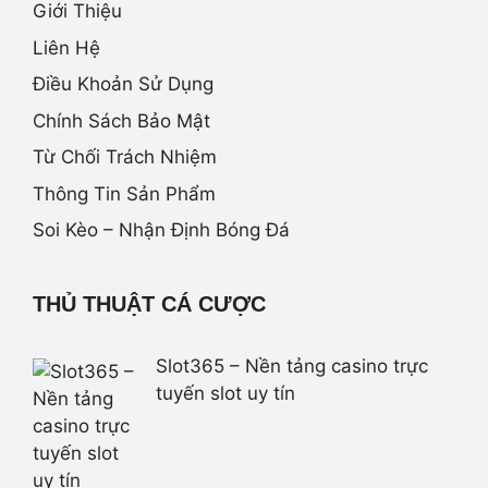
Giới Thiệu
Liên Hệ
Điều Khoản Sử Dụng
Chính Sách Bảo Mật
Từ Chối Trách Nhiệm
Thông Tin Sản Phẩm
Soi Kèo – Nhận Định Bóng Đá
THỦ THUẬT CÁ CƯỢC
Slot365 – Nền tảng casino trực
tuyến slot uy tín