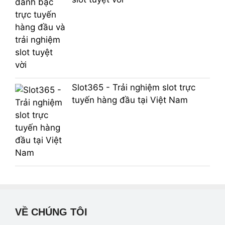
Slot365 - Trải nghiệm slot trực
tuyến hàng đầu tại Việt Nam
VỀ CHÚNG TÔI