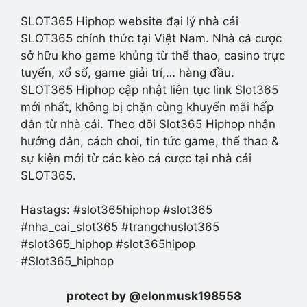
SLOT365 Hiphop website đại lý nhà cái
SLOT365 chính thức tại Việt Nam. Nhà cá cược
sở hữu kho game khủng từ thể thao, casino trực
tuyến, xổ số, game giải trí,… hàng đầu.
SLOT365 Hiphop cập nhật liên tục link Slot365
mới nhất, không bị chặn cùng khuyến mãi hấp
dẫn từ nhà cái. Theo dõi Slot365 Hiphop nhận
hướng dẫn, cách chơi, tin tức game, thể thao &
sự kiện mới từ các kèo cá cược tại nhà cái
SLOT365.
Hastags: #slot365hiphop #slot365
#nha_cai_slot365 #trangchuslot365
#slot365_hiphop #slot365hipop
#Slot365_hiphop
protect by @elonmusk198558