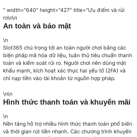
" width="640" height="427" title="Ưu điểm và rủi
ro\n\n
An toàn và bảo mật
\n
Slot365 chú trọng tới an toàn người chơi bằng các
biện pháp mã hóa dữ liệu, tuân thủ tiêu chuẩn thanh
toán và kiểm soát rủi ro. Người chơi nên dùng mật
khẩu mạnh, kích hoạt xác thực hai yếu tố (2FA) và
chỉ nạp tiền vào tài khoản từ nguồn hợp pháp.
\n\n
Hình thức thanh toán và khuyến mãi
\n
Nền tảng hỗ trợ nhiều hình thức thanh toán phổ biến
và thời gian rút tiền nhanh. Các chương trình khuyến