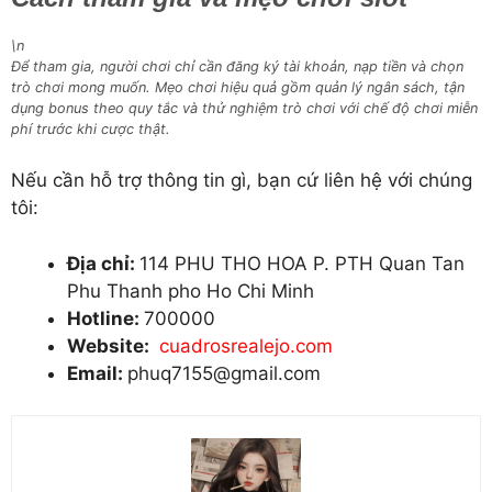
\n
Để tham gia, người chơi chỉ cần đăng ký tài khoản, nạp tiền và chọn
trò chơi mong muốn. Mẹo chơi hiệu quả gồm quản lý ngân sách, tận
dụng bonus theo quy tắc và thử nghiệm trò chơi với chế độ chơi miễn
phí trước khi cược thật.
Nếu cần hỗ trợ thông tin gì, bạn cứ liên hệ với chúng
tôi:
Địa chỉ:
114 PHU THO HOA P. PTH Quan Tan
Phu Thanh pho Ho Chi Minh
Hotline:
700000
Website:
cuadrosrealejo.com
Email:
phuq7155@gmail.com