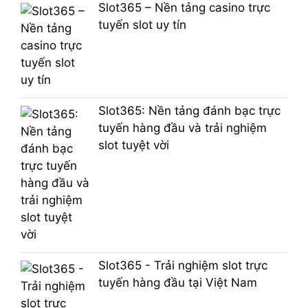
Slot365 – Nền tảng casino trực
tuyến slot uy tín
Slot365: Nền tảng đánh bạc trực
tuyến hàng đầu và trải nghiệm
slot tuyệt vời
Slot365 - Trải nghiệm slot trực
tuyến hàng đầu tại Việt Nam