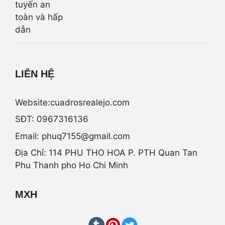
LIÊN HỆ
Website:cuadrosrealejo.com
SĐT: 0967316136
Email:
phuq7155@gmail.com
Địa Chỉ: 114 PHU THO HOA P. PTH Quan Tan
Phu Thanh pho Ho Chi Minh
MXH