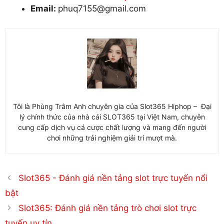
Email:
phuq7155@gmail.com
Tôi là Phùng Trâm Anh chuyên gia của Slot365 Hiphop – Đại
lý chính thức của nhà cái SLOT365 tại Việt Nam, chuyên
cung cấp dịch vụ cá cược chất lượng và mang đến người
chơi những trải nghiệm giải trí mượt mà.
Slot365 - Đánh giá nền tảng slot trực tuyến nổi
bật
Slot365: Đánh giá nền tảng trò chơi slot trực
tuyến uy tín