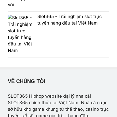
Slot365 - Trải nghiệm slot trực
tuyến hàng đầu tại Việt Nam
VỀ CHÚNG TÔI
SLOT365 Hiphop website đại lý nhà cái
SLOT365 chính thức tại Việt Nam. Nhà cá cược
sở hữu kho game khủng từ thể thao, casino trực
tuyến, xổ số, game giải trí,… hàng đầu.