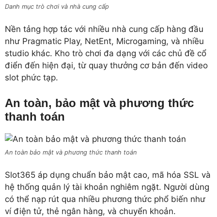
Danh mục trò chơi và nhà cung cấp
Nền tảng hợp tác với nhiều nhà cung cấp hàng đầu
như Pragmatic Play, NetEnt, Microgaming, và nhiều
studio khác. Kho trò chơi đa dạng với các chủ đề cổ
điển đến hiện đại, từ quay thưởng cơ bản đến video
slot phức tạp.
An toàn, bảo mật và phương thức
thanh toán
An toàn bảo mật và phương thức thanh toán
Slot365 áp dụng chuẩn bảo mật cao, mã hóa SSL và
hệ thống quản lý tài khoản nghiêm ngặt. Người dùng
có thể nạp rút qua nhiều phương thức phổ biến như
ví điện tử, thẻ ngân hàng, và chuyển khoản.