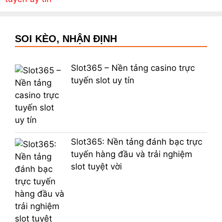
SOI KÈO, NHẬN ĐỊNH
Slot365 – Nền tảng casino trực
tuyến slot uy tín
Slot365: Nền tảng đánh bạc trực
tuyến hàng đầu và trải nghiệm
slot tuyệt vời