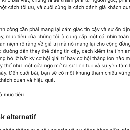
 khổ bài viết, chúng ta sẽ khám phá từ nguồn gốc, phạm
f một cách tối ưu, và cuối cùng là cách đánh giá khách qu
nh công cần phải mang lại cảm giác tin cậy và sự ổn đị
y, mục tiêu của chúng tôi là cung cấp một cái nhìn toàn
quan niệm rõ ràng về giá trị mà nó mang lại cho cộng đồn
 đường dẫn thay thế đáng tin cậy, cách kiểm tra tính a
g bỏ lỡ bất kỳ cơ hội giải trí hay cơ hội thắng lớn nào 
y thế như một cửa ngõ mở ra sự liên tục và sự yên tâm 
 này. Đến cuối bài, bạn sẽ có một khung tham chiếu vữn
 khách quan và hiệu quả.
 alternatif