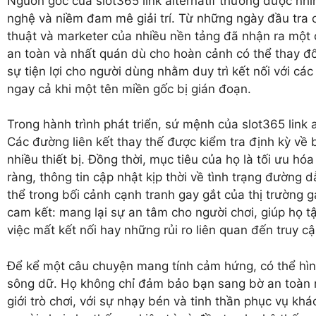
Nguồn gốc của slot365 link alternatif thường được n
nghệ và niềm đam mê giải trí. Từ những ngày đầu tra c
thuật và marketer của nhiều nền tảng đã nhận ra một 
an toàn và nhất quán dù cho hoàn cảnh có thể thay đổi.
sự tiện lợi cho người dùng nhằm duy trì kết nối với các 
ngay cả khi một tên miền gốc bị gián đoạn.
Trong hành trình phát triển, sứ mệnh của slot365 link a
Các đường liên kết thay thế được kiểm tra định kỳ về 
nhiều thiết bị. Đồng thời, mục tiêu của họ là tối ưu 
ràng, thông tin cập nhật kịp thời về tình trạng đường 
thể trong bối cảnh cạnh tranh gay gắt của thị trường
cam kết: mang lại sự an tâm cho người chơi, giúp họ tậ
việc mất kết nối hay những rủi ro liên quan đến truy c
Để kể một câu chuyện mang tính cảm hứng, có thể hình 
sông dữ. Họ không chỉ đảm bảo bạn sang bờ an toàn 
giới trò chơi, với sự nhạy bén và tinh thần phục vụ 