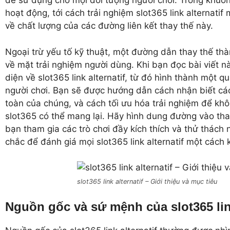
dễ sử dụng cho mọi đối tượng người chơi. Trong khuôn
hoạt động, tới cách trải nghiệm slot365 link alternati
về chất lượng của các đường liên kết thay thế này.
Ngoại trừ yếu tố kỹ thuật, một đường dẫn thay thế thà
về mặt trải nghiệm người dùng. Khi bạn đọc bài viết nà
diện về slot365 link alternatif, từ đó hình thành một 
người chơi. Bạn sẽ được hướng dẫn cách nhận biết các
toàn của chúng, và cách tối ưu hóa trải nghiệm để khôn
slot365 có thể mang lại. Hãy hình dung đường vào tha
bạn tham gia các trò chơi đầy kích thích và thử thách
chắc để đánh giá mọi slot365 link alternatif một cách
slot365 link alternatif – Giới thiệu và mục tiêu
Nguồn gốc và sứ mệnh của slot365 link