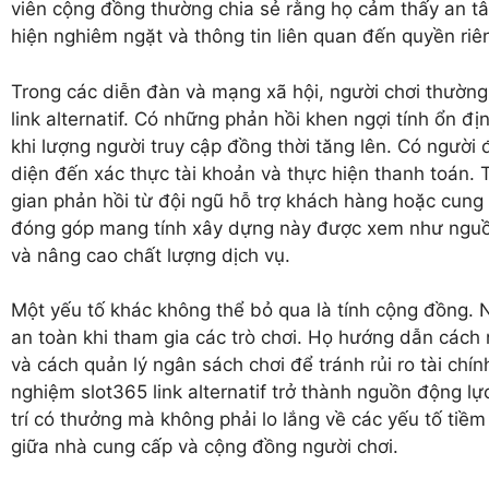
viên cộng đồng thường chia sẻ rằng họ cảm thấy an tâ
hiện nghiêm ngặt và thông tin liên quan đến quyền ri
Trong các diễn đàn và mạng xã hội, người chơi thường
link alternatif. Có những phản hồi khen ngợi tính ổn đị
khi lượng người truy cập đồng thời tăng lên. Có người
diện đến xác thực tài khoản và thực hiện thanh toán. T
gian phản hồi từ đội ngũ hỗ trợ khách hàng hoặc cun
đóng góp mang tính xây dựng này được xem như nguồn
và nâng cao chất lượng dịch vụ.
Một yếu tố khác không thể bỏ qua là tính cộng đồng. 
an toàn khi tham gia các trò chơi. Họ hướng dẫn cách
và cách quản lý ngân sách chơi để tránh rủi ro tài ch
nghiệm slot365 link alternatif trở thành nguồn động lực
trí có thưởng mà không phải lo lắng về các yếu tố tiềm
giữa nhà cung cấp và cộng đồng người chơi.