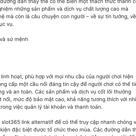
g đường dẫn thay thế có thể biến một thách thức thành c
nghiệm những sản phẩm và dịch vụ chất lượng cao mà
hệ mà còn là câu chuyện con người – về sự tin tưởng, về
ục vụ.
à linh hoạt, phù hợp với mọi nhu cầu của người chơi hiện
à cung cấp một cầu nối đáng tin cậy để người chơi có thể t
 và an toàn. Các sản phẩm và dịch vụ cốt lõi thường
ết nối, mức độ bảo mật cao, khả năng tương thích với nh
trong việc quản lý tài khoản và thanh toán.
slot365 link alternatif để có thể truy cập nhanh chóng 
sự kiện đặc biệt được tổ chức theo mùa. Các đường dẫn t