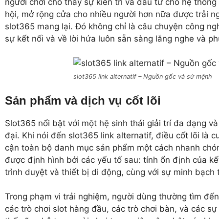
người chơi cho thấy sự kiên trì và đầu tư cho hệ thốn
hội, mở rộng cửa cho nhiều người hơn nữa được trải 
slot365 mang lại. Đó không chỉ là câu chuyện công ng
sự kết nối và về lời hứa luôn sẵn sàng lắng nghe và ph
slot365 link alternatif – Nguồn gốc và sứ mệnh
Sản phẩm và dịch vụ cốt lõi
Slot365 nổi bật với một hệ sinh thái giải trí đa dạng v
đại. Khi nói đến slot365 link alternatif, điều cốt lõi l
cận toàn bộ danh mục sản phẩm một cách nhanh chóng
được định hình bởi các yếu tố sau: tính ổn định của k
trình duyệt và thiết bị di động, cùng với sự minh bạch 
Trong phạm vi trải nghiệm, người dùng thường tìm đến 
các trò chơi slot hàng đầu, các trò chơi bàn, và các 