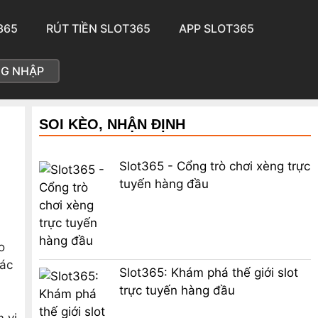
365
RÚT TIỀN SLOT365
APP SLOT365
G NHẬP
SOI KÈO, NHẬN ĐỊNH
Slot365 - Cổng trò chơi xèng trực
tuyến hàng đầu
o
các
Slot365: Khám phá thế giới slot
trực tuyến hàng đầu
à