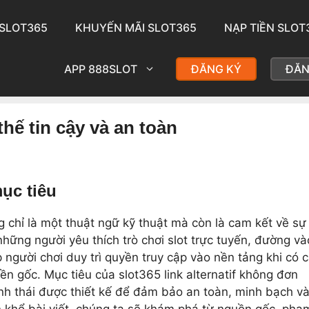
SLOT365
KHUYẾN MÃI SLOT365
NẠP TIỀN SLOT
APP 888SLOT
ĐĂNG KÝ
ĐĂN
 thế tin cậy và an toàn
mục tiêu
ng chỉ là một thuật ngữ kỹ thuật mà còn là cam kết về sự
 những người yêu thích trò chơi slot trực tuyến, đường và
p người chơi duy trì quyền truy cập vào nền tảng khi có 
ền gốc. Mục tiêu của slot365 link alternatif không đơn
nh thái được thiết kế để đảm bảo an toàn, minh bạch v