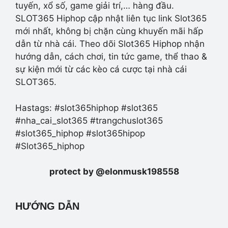
tuyến, xổ số, game giải trí,… hàng đầu.
SLOT365 Hiphop cập nhật liên tục link Slot365
mới nhất, không bị chặn cùng khuyến mãi hấp
dẫn từ nhà cái. Theo dõi Slot365 Hiphop nhận
hướng dẫn, cách chơi, tin tức game, thể thao &
sự kiện mới từ các kèo cá cược tại nhà cái
SLOT365.
Hastags: #slot365hiphop #slot365
#nha_cai_slot365 #trangchuslot365
#slot365_hiphop #slot365hipop
#Slot365_hiphop
protect by @elonmusk198558
HƯỚNG DẪN