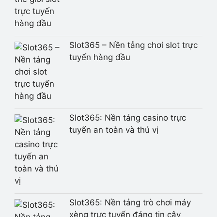
Slot365 – Nền tảng chơi slot trực
tuyến hàng đầu
Slot365: Nền tảng casino trực
tuyến an toàn và thú vị
Slot365: Nền tảng trò chơi máy
xèng trực tuyến đáng tin cậy