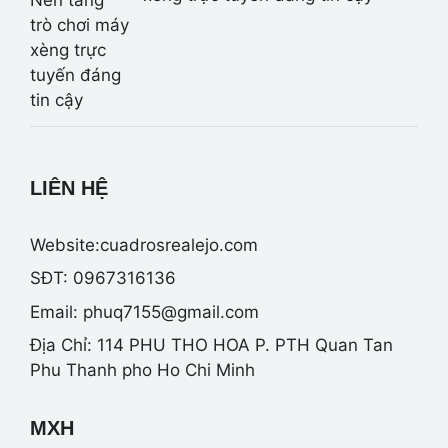
LIÊN HỆ
Website:cuadrosrealejo.com
SĐT: 0967316136
Email:
phuq7155@gmail.com
Địa Chỉ: 114 PHU THO HOA P. PTH Quan Tan
Phu Thanh pho Ho Chi Minh
MXH