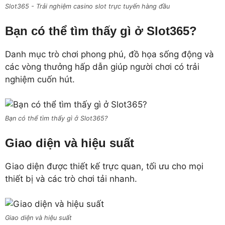
Slot365 - Trải nghiệm casino slot trực tuyến hàng đầu
Bạn có thể tìm thấy gì ở Slot365?
Danh mục trò chơi phong phú, đồ họa sống động và
các vòng thưởng hấp dẫn giúp người chơi có trải
nghiệm cuốn hút.
Bạn có thể tìm thấy gì ở Slot365?
Giao diện và hiệu suất
Giao diện được thiết kế trực quan, tối ưu cho mọi
thiết bị và các trò chơi tải nhanh.
Giao diện và hiệu suất