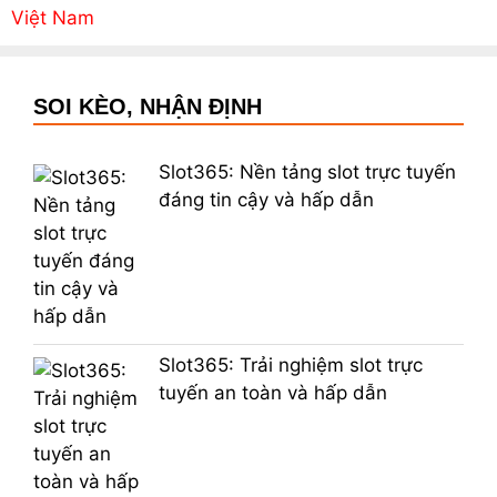
Việt Nam
SOI KÈO, NHẬN ĐỊNH
Slot365: Nền tảng slot trực tuyến
đáng tin cậy và hấp dẫn
Slot365: Trải nghiệm slot trực
tuyến an toàn và hấp dẫn