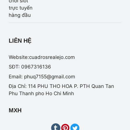
LIÊN HỆ
Website:cuadrosrealejo.com
SĐT: 0967316136
Email:
phuq7155@gmail.com
Địa Chỉ: 114 PHU THO HOA P. PTH Quan Tan
Phu Thanh pho Ho Chi Minh
MXH