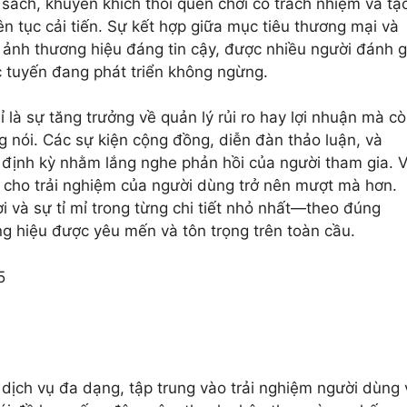
 sách, khuyến khích thói quen chơi có trách nhiệm và tạ
ên tục cải tiến. Sự kết hợp giữa mục tiêu thương mại và
 ảnh thương hiệu đáng tin cậy, được nhiều người đánh g
c tuyến đang phát triển không ngừng.
ỉ là sự tăng trưởng về quản lý rủi ro hay lợi nhuận mà c
g nói. Các sự kiện cộng đồng, diễn đàn thảo luận, và
ịnh kỳ nhằm lắng nghe phản hồi của người tham gia. V
àm cho trải nghiệm của người dùng trở nên mượt mà hơn.
i và sự tỉ mỉ trong từng chi tiết nhỏ nhất—theo đúng
g hiệu được yêu mến và tôn trọng trên toàn cầu.
ịch vụ đa dạng, tập trung vào trải nghiệm người dùng 