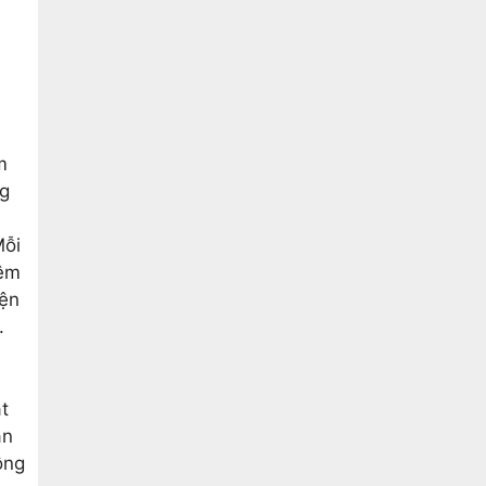
m
ng
Mỗi
iệm
iện
.
t
an
ộng