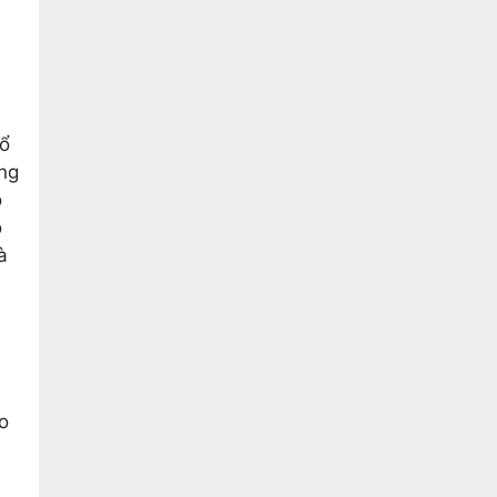
hổ
ong
o
o
à
o