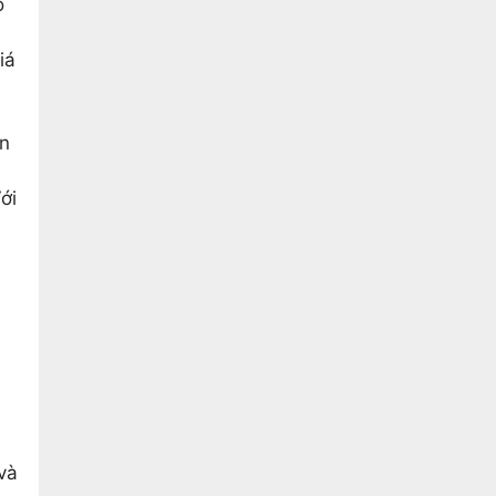
o
iá
òn
ới
và