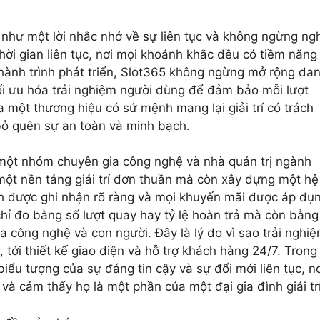
 như một lời nhắc nhở về sự liên tục và không ngừng ngh
ời gian liên tục, nơi mọi khoảnh khắc đều có tiềm năng
g hành trình phát triển, Slot365 không ngừng mở rộng da
tối ưu hóa trải nghiệm người dùng để đảm bảo mỗi lượt
 một thương hiệu có sứ mệnh mang lại giải trí có trách
bỏ quên sự an toàn và minh bạch.
một nhóm chuyên gia công nghệ và nhà quản trị ngành
ột nền tảng giải trí đơn thuần mà còn xây dựng một hệ
dịch được ghi nhận rõ ràng và mọi khuyến mãi được áp dụ
ỉ đo bằng số lượt quay hay tỷ lệ hoàn trả mà còn bằng
a công nghệ và con người. Đây là lý do vì sao trải nghi
ới thiết kế giao diện và hỗ trợ khách hàng 24/7. Trong
iểu tượng của sự đáng tin cậy và sự đổi mới liên tục, nơ
 và cảm thấy họ là một phần của một đại gia đình giải trí