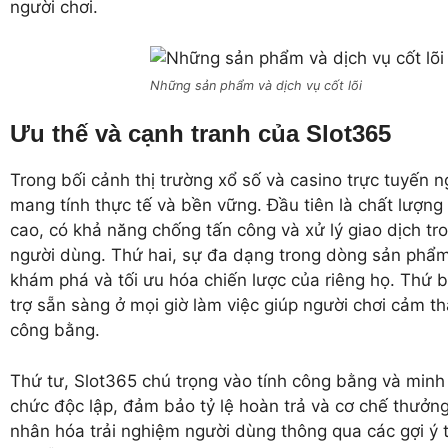
người chơi.
Những sản phẩm và dịch vụ cốt lõi
Ưu thế và cạnh tranh của Slot365
Trong bối cảnh thị trường xổ số và casino trực tuyến n
mang tính thực tế và bền vững. Đầu tiên là chất lượn
cao, có khả năng chống tấn công và xử lý giao dịch t
người dùng. Thứ hai, sự đa dạng trong dòng sản phẩm 
khám phá và tối ưu hóa chiến lược của riêng họ. Thứ 
trợ sẵn sàng ở mọi giờ làm việc giúp người chơi cảm 
công bằng.
Thứ tư, Slot365 chú trọng vào tính công bằng và minh 
chức độc lập, đảm bảo tỷ lệ hoàn trả và cơ chế thưởn
nhân hóa trải nghiệm người dùng thông qua các gợi ý tr