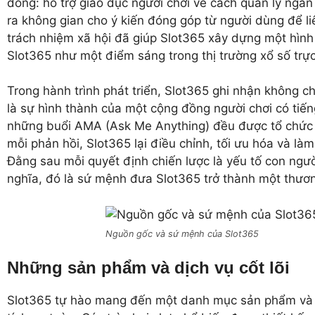
đồng: hỗ trợ giáo dục người chơi về cách quản lý ngân
ra không gian cho ý kiến đóng góp từ người dùng để li
trách nhiệm xã hội đã giúp Slot365 xây dựng một hình
Slot365 như một điểm sáng trong thị trường xổ số trự
Trong hành trình phát triển, Slot365 ghi nhận không ch
là sự hình thành của một cộng đồng người chơi có tiến
những buổi AMA (Ask Me Anything) đều được tổ chức đ
mỗi phản hồi, Slot365 lại điều chỉnh, tối ưu hóa và l
Đằng sau mỗi quyết định chiến lược là yếu tố con ngườ
nghĩa, đó là sứ mệnh đưa Slot365 trở thành một thươn
Nguồn gốc và sứ mệnh của Slot365
Những sản phẩm và dịch vụ cốt lõi
Slot365 tự hào mang đến một danh mục sản phẩm và d