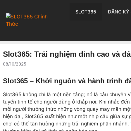
Chuyển
đến
SLOT365
ĐĂNG KÝ 
nội
dung
Slot365: Trải nghiệm đỉnh cao và đá
08/10/2025
Slot365 – Khởi nguồn và hành trình 
Slot365 không chỉ là một nền tảng; nó là câu chuyện 
tuyến tinh tế cho người dùng ở khắp nơi. Khi nhắc đế
mỗi người thưởng thức những vòng quay may mắn một cá
hiện đại, Slot365 xuất hiện như một nhịp cầu giữa sự gi
chơi có thể tận hưởng những trải nghiệm phân nhánh,