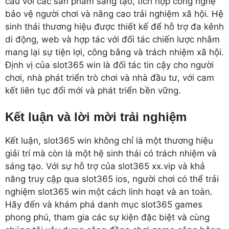
cầu với các sản phẩm sáng tạo, tích hợp công nghệ
bảo vệ người chơi và nâng cao trải nghiệm xã hội. Hệ
sinh thái thương hiệu được thiết kế để hỗ trợ đa kênh
di động, web và hợp tác với đối tác chiến lược nhằm
mang lại sự tiện lợi, công bằng và trách nhiệm xã hội.
Định vị của slot365 win là đối tác tin cậy cho người
chơi, nhà phát triển trò chơi và nhà đầu tư, với cam
kết liên tục đổi mới và phát triển bền vững.
Kết luận và lời mời trải nghiệm
Kết luận, slot365 win không chỉ là một thương hiệu
giải trí mà còn là một hệ sinh thái có trách nhiệm và
sáng tạo. Với sự hỗ trợ của slot365 xx.vip và khả
năng truy cập qua slot365 ios, người chơi có thể trải
nghiệm slot365 win một cách linh hoạt và an toàn.
Hãy đến và khám phá danh mục slot365 games
phong phú, tham gia các sự kiện đặc biệt và cùng