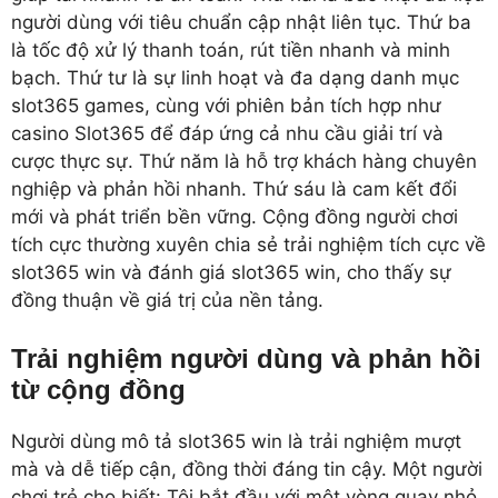
người dùng với tiêu chuẩn cập nhật liên tục. Thứ ba
là tốc độ xử lý thanh toán, rút tiền nhanh và minh
bạch. Thứ tư là sự linh hoạt và đa dạng danh mục
slot365 games, cùng với phiên bản tích hợp như
casino Slot365 để đáp ứng cả nhu cầu giải trí và
cược thực sự. Thứ năm là hỗ trợ khách hàng chuyên
nghiệp và phản hồi nhanh. Thứ sáu là cam kết đổi
mới và phát triển bền vững. Cộng đồng người chơi
tích cực thường xuyên chia sẻ trải nghiệm tích cực về
slot365 win và đánh giá slot365 win, cho thấy sự
đồng thuận về giá trị của nền tảng.
Trải nghiệm người dùng và phản hồi
từ cộng đồng
Người dùng mô tả slot365 win là trải nghiệm mượt
mà và dễ tiếp cận, đồng thời đáng tin cậy. Một người
chơi trẻ cho biết: Tôi bắt đầu với một vòng quay nhỏ