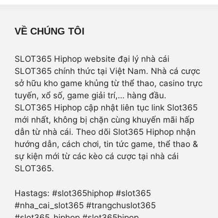
VỀ CHÚNG TÔI
SLOT365 Hiphop website đại lý nhà cái
SLOT365 chính thức tại Việt Nam. Nhà cá cược
sở hữu kho game khủng từ thể thao, casino trực
tuyến, xổ số, game giải trí,… hàng đầu.
SLOT365 Hiphop cập nhật liên tục link Slot365
mới nhất, không bị chặn cùng khuyến mãi hấp
dẫn từ nhà cái. Theo dõi Slot365 Hiphop nhận
hướng dẫn, cách chơi, tin tức game, thể thao &
sự kiện mới từ các kèo cá cược tại nhà cái
SLOT365.
Hastags: #slot365hiphop #slot365
#nha_cai_slot365 #trangchuslot365
#slot365_hiphop #slot365hipop