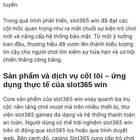
tuyến.
Trong quá trình phát triển, slot365 win đã đạt các
cột mốc quan trọng như ra mắt chuỗi sự kiện trò chơi
mới và nâng cấp hệ thống bảo mật. Từ một ý tưởng
ban đầu, thương hiệu đã vươn lên thành biểu tượng
tin cậy cho người chơi tìm kiếm sự hứa hẹn và cơ hội
chiến thắng công bằng.
Sản phẩm và dịch vụ cốt lõi – ứng
dụng thực tế của slot365 win
Core sản phẩm của slot365 win xoay quanh ba trụ
cột: nền tảng chơi mượt mà trên nhiều thiết bị, thư
viện slot365 games đa dạng và hệ thống thanh toán
an toàn. Người dùng có thể trải nghiệm slot365 win
trên di động qua slot365 ios hoặc qua trình duyệt
web. Bên cạnh đó, casino Slot365 cung cấp trò chơi