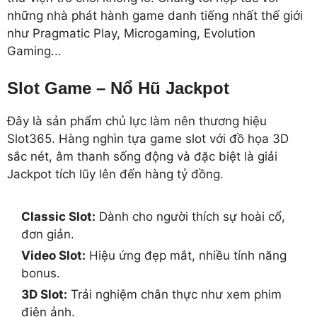
những nhà phát hành game danh tiếng nhất thế giới
như Pragmatic Play, Microgaming, Evolution
Gaming...
Slot Game – Nổ Hũ Jackpot
Đây là sản phẩm chủ lực làm nên thương hiệu
Slot365. Hàng nghìn tựa game slot với đồ họa 3D
sắc nét, âm thanh sống động và đặc biệt là giải
Jackpot tích lũy lên đến hàng tỷ đồng.
Classic Slot:
Dành cho người thích sự hoài cổ,
đơn giản.
Video Slot:
Hiệu ứng đẹp mắt, nhiều tính năng
bonus.
3D Slot:
Trải nghiệm chân thực như xem phim
điện ảnh.