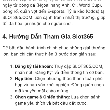
ngày từ bóng đá (Ngoại hạng Anh, C1, World Cup),
bóng rổ, quần vợt đến E-sports. Tỷ lệ kèo (Odds) tại
SLOT365.COM luôn cạnh tranh nhất thị trường, giúp
tối đa hóa lợi nhuận cho người chơi.
4. Hướng Dẫn Tham Gia Slot365
Để bắt đầu hành trình chinh phục những giải thưởng
lớn, bạn chỉ cần thực hiện 3 bước đơn giản sau:
Đăng ký tài khoản:
Truy cập SLOT365.COM,
nhấn nút "Đăng Ký" và điền thông tin cơ bản.
Nạp tiền:
Chọn phương thức thanh toán phù
hợp và nạp vốn khởi nghiệp. Đừng quên chọn
mã khuyến mãi chào mừng.
Chọn game & Chiến thắng:
Lựa chọn sảnh
game yêu thích và bắt đầu đặt cược.