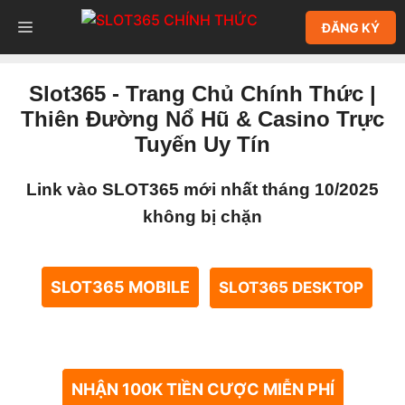
Chuyển
MENU
ĐĂNG KÝ
đến
nội
dung
Slot365 - Trang Chủ Chính Thức |
Thiên Đường Nổ Hũ & Casino Trực
Tuyến Uy Tín
Link vào SLOT365 mới nhất tháng 10/2025
không bị chặn
SLOT365 MOBILE
SLOT365 DESKTOP
NHẬN 100K TIỀN CƯỢC MIỄN PHÍ