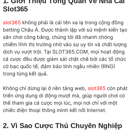
1. Giới Thiệu Tổng Quan Về Nhà Cái
Slot365
slot365
không phải là cái tên xa lạ trong cộng đồng
betting Châu Á. Được thành lập với sứ mệnh kiến tạo
sân chơi công bằng, chúng tôi đã nhanh chóng
chiếm lĩnh thị trường nhờ vào sự uy tín và chất lượng
dịch vụ vượt trội. Tại SLOT365.COM, mọi hoạt động
cá cược đều được giám sát chặt chẽ bởi các tổ chức
cờ bạc quốc tế, đảm bảo tính ngẫu nhiên (RNG)
trong từng kết quả.
Không chỉ dừng lại ở nền tảng web,
slot365
còn phát
triển ứng dụng di động mượt mà, giúp người chơi có
thể tham gia cá cược mọi lúc, mọi nơi chỉ với một
chiếc điện thoại thông minh kết nối Internet.
2. Vì Sao Cược Thủ Chuyên Nghiệp