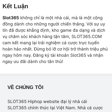
Kết Luận
Slot365
không chỉ là một nhà cái, mà là một cộng
đồng dành cho những người chiến thắng. Với sự uy
tín đã được khẳng định, kho game đa dạng và dịch
vụ chăm sóc khách hàng tận tâm, SLOT365.COM
cam kết mang lại trải nghiệm cá cược trực tuyến
hoàn hảo nhất. Đừng bỏ lỡ cơ hội trở thành triệu phú
ngay hôm nay. Đăng ký tài khoản Slot365 và nhận
ngay ưu đãi dành cho tân thủ!
VỀ CHÚNG TÔI
SLOT365 Hiphop website đại lý nhà cái
SLOT365 chính thức tại Việt Nam. Nhà cá cược