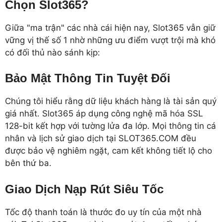
Chọn Slot365?
Giữa "ma trận" các nhà cái hiện nay, Slot365 vẫn giữ
vững vị thế số 1 nhờ những ưu điểm vượt trội mà khó
có đối thủ nào sánh kịp:
Bảo Mật Thông Tin Tuyệt Đối
Chúng tôi hiểu rằng dữ liệu khách hàng là tài sản quý
giá nhất. Slot365 áp dụng công nghệ mã hóa SSL
128-bit kết hợp với tường lửa đa lớp. Mọi thông tin cá
nhân và lịch sử giao dịch tại SLOT365.COM đều
được bảo vệ nghiêm ngặt, cam kết không tiết lộ cho
bên thứ ba.
Giao Dịch Nạp Rút Siêu Tốc
Tốc độ thanh toán là thước đo uy tín của một nhà