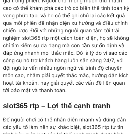
gia trong phiên. Người chơi mong muốn thử thách
cao có thể khám phá các trò có biến thể tính toán kỳ
vọng phức tạp, và họ có thể ghi chú lại các kết quả
qua mỗi phiên để nhận diện xu hướng và điều chỉnh
chiến lược. Đối với những người quan tâm tới trải
nghiệm slot365 rtp một cách toàn diện, họ sẽ không
chỉ tìm kiếm sự đa dạng mà còn cần sự ổn định và
đáp ứng nhanh mọi thắc mắc. Đó là lý do vì sao các
công cụ hỗ trợ khách hàng luôn sẵn sàng 24/7, với
đội ngũ tư vấn nhiều ngôn ngữ và trình độ chuyên
môn cao, nhằm giải quyết thắc mắc, hướng dẫn kích
hoạt tài khoản, hay giải quyết các vấn đề liên quan
tới bảo mật và thanh toán.
slot365 rtp – Lợi thế cạnh tranh
Để người chơi có thể nhận diện nhanh và đúng đắn
các yếu tố làm nên sự khác biệt, slot365 rtp tự tin