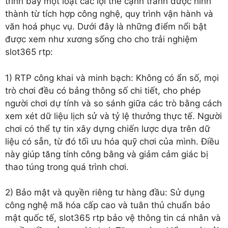
trình bày một loạt các lợi thế cạnh tranh được hình
thành từ tích hợp công nghệ, quy trình vận hành và
văn hoá phục vụ. Dưới đây là những điểm nổi bật
được xem như xương sống cho cho trải nghiệm
slot365 rtp:
1) RTP công khai và minh bạch: Không có ẩn số, mọi
trò chơi đều có bảng thông số chi tiết, cho phép
người chơi dự tính và so sánh giữa các trò bằng cách
xem xét dữ liệu lịch sử và tỷ lệ thưởng thực tế. Người
chơi có thể tự tin xây dựng chiến lược dựa trên dữ
liệu có sẵn, từ đó tối ưu hóa quỹ chơi của mình. Điều
này giúp tăng tính công bằng và giảm cảm giác bị
thao túng trong quá trình chơi.
2) Bảo mật và quyền riêng tư hàng đầu: Sử dụng
công nghệ mã hóa cấp cao và tuân thủ chuẩn bảo
mật quốc tế, slot365 rtp bảo vệ thông tin cá nhân và