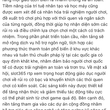
Tiềm năng của trí tuệ nhân tạo và học máy cũng
được xem xét để cá nhân hóa trải nghiệm người chơi,
đề xuất trò chơi phù hợp với thói quen và ngân sách
của từng người, đồng thời giúp họ nhận diện sớm các
rủi ro và điều chỉnh lựa chọn chơi một cách có trách
nhiệm. Trong phần phát triển toàn cầu, nền tảng sẽ
mở rộng dịch vụ hỗ trợ ngôn ngữ, tích hợp các
phương thức thanh toán phổ biến ở khu vực khác
nhau và tuân thủ chuẩn pháp lý tại các quốc gia có
quy định khắt khe, nhằm đảm bảo người chơi quốc
tế có được trải nghiệm an toàn và trơn tru. Về mặt xã
hội, slot365 rtp xem trọng hoạt động giáo dục người
chơi về rủi ro cờ bạc và khuyến khích các thói quen
chơi có kiểm soát. Các sáng kiến này được thiết kế
để tăng nhận thức và giảm thiểu tác động tiêu cực
có thể phát sinh từ chơi game quá độ. Bên cạnh đó,
nền tảng tham gia vào các dự án cộng đồng nhằm