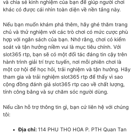
và chia sẻ kinh nghiệm của bạn để giúp người chơi
khác có được cái nhìn toàn diện về nền tảng này.
Nếu bạn muốn khám phá thêm, hãy ghé thăm trang
chủ và thử nghiệm với các trò chơi có mức cược phù
hợp với ngân sách của bạn. Nhớ rằng, chơi có kiểm
soát và tận hưởng niềm vui là mục tiêu chính. Với
slot365 rtp, bạn sẽ có một đối tác đáng tin cậy trên
hành trình giải trí trực tuyến, nơi mỗi phiên chơi là
một cơ hội để học hỏi, trải nghiệm và tận hưởng. Hãy
tham gia và trải nghiệm slot365 rtp để thấy vì sao
cộng đồng đánh giá slot365 rtp cao về chất lượng,
tính công bằng và sự chăm sóc người dùng.
Nếu cần hỗ trợ thông tin gì, bạn cứ liên hệ với chúng
tôi:
Địa chỉ:
114 PHU THO HOA P. PTH Quan Tan