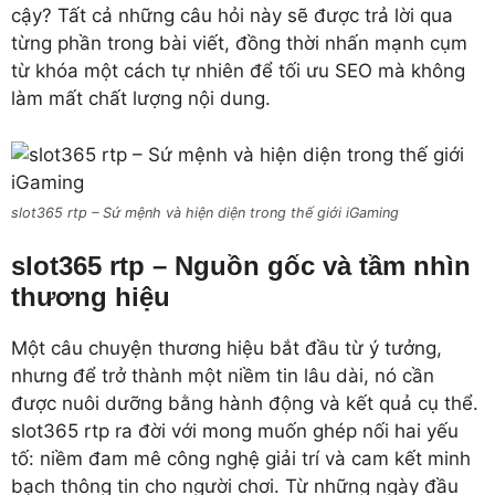
cậy? Tất cả những câu hỏi này sẽ được trả lời qua
từng phần trong bài viết, đồng thời nhấn mạnh cụm
từ khóa một cách tự nhiên để tối ưu SEO mà không
làm mất chất lượng nội dung.
slot365 rtp – Sứ mệnh và hiện diện trong thế giới iGaming
slot365 rtp – Nguồn gốc và tầm nhìn
thương hiệu
Một câu chuyện thương hiệu bắt đầu từ ý tưởng,
nhưng để trở thành một niềm tin lâu dài, nó cần
được nuôi dưỡng bằng hành động và kết quả cụ thể.
slot365 rtp ra đời với mong muốn ghép nối hai yếu
tố: niềm đam mê công nghệ giải trí và cam kết minh
bạch thông tin cho người chơi. Từ những ngày đầu