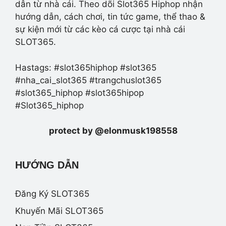
dẫn từ nhà cái. Theo dõi Slot365 Hiphop nhận
hướng dẫn, cách chơi, tin tức game, thể thao &
sự kiện mới từ các kèo cá cược tại nhà cái
SLOT365.
Hastags: #slot365hiphop #slot365
#nha_cai_slot365 #trangchuslot365
#slot365_hiphop #slot365hipop
#Slot365_hiphop
protect by @elonmusk198558
HƯỚNG DẪN
Đăng Ký SLOT365
Khuyến Mãi SLOT365