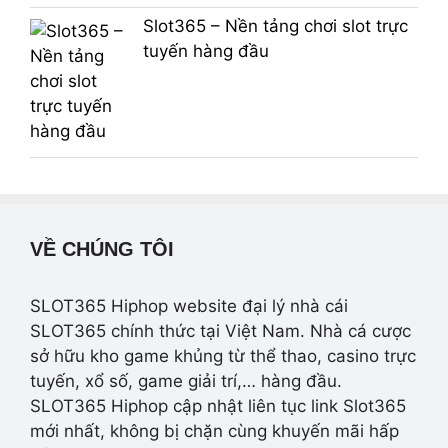
Slot365 – Nền tảng chơi slot trực
tuyến hàng đầu
VỀ CHÚNG TÔI
SLOT365 Hiphop website đại lý nhà cái
SLOT365 chính thức tại Việt Nam. Nhà cá cược
sở hữu kho game khủng từ thể thao, casino trực
tuyến, xổ số, game giải trí,… hàng đầu.
SLOT365 Hiphop cập nhật liên tục link Slot365
mới nhất, không bị chặn cùng khuyến mãi hấp