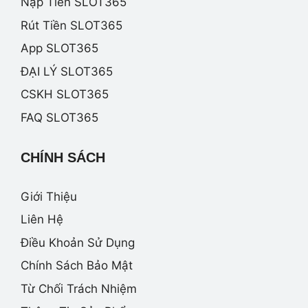
Nạp Tiền SLOT365
Rút Tiền SLOT365
App SLOT365
ĐẠI LÝ SLOT365
CSKH SLOT365
FAQ SLOT365
CHÍNH SÁCH
Giới Thiệu
Liên Hệ
Điều Khoản Sử Dụng
Chính Sách Bảo Mật
Từ Chối Trách Nhiệm