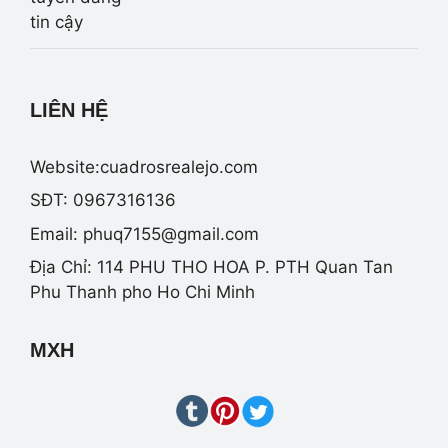
LIÊN HỆ
Website:cuadrosrealejo.com
SĐT: 0967316136
Email:
phuq7155@gmail.com
Địa Chỉ: 114 PHU THO HOA P. PTH Quan Tan
Phu Thanh pho Ho Chi Minh
MXH