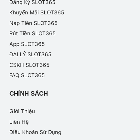
Đăng Ký SLOT365
Khuyến Mãi SLOT365
Nạp Tiền SLOT365
Rút Tiền SLOT365
App SLOT365
ĐẠI LÝ SLOT365
CSKH SLOT365
FAQ SLOT365
CHÍNH SÁCH
Giới Thiệu
Liên Hệ
Điều Khoản Sử Dụng