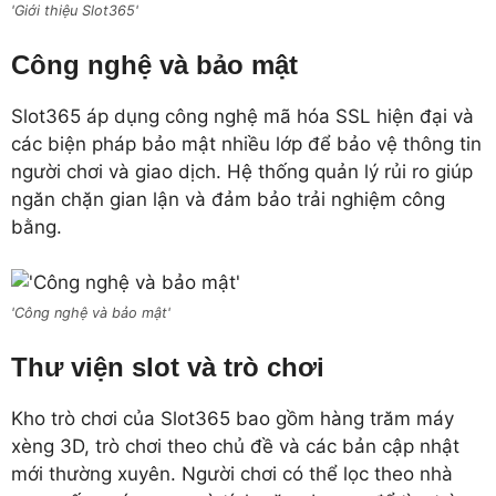
'Giới thiệu Slot365'
Công nghệ và bảo mật
Slot365 áp dụng công nghệ mã hóa SSL hiện đại và
các biện pháp bảo mật nhiều lớp để bảo vệ thông tin
người chơi và giao dịch. Hệ thống quản lý rủi ro giúp
ngăn chặn gian lận và đảm bảo trải nghiệm công
bằng.
'Công nghệ và bảo mật'
Thư viện slot và trò chơi
Kho trò chơi của Slot365 bao gồm hàng trăm máy
xèng 3D, trò chơi theo chủ đề và các bản cập nhật
mới thường xuyên. Người chơi có thể lọc theo nhà