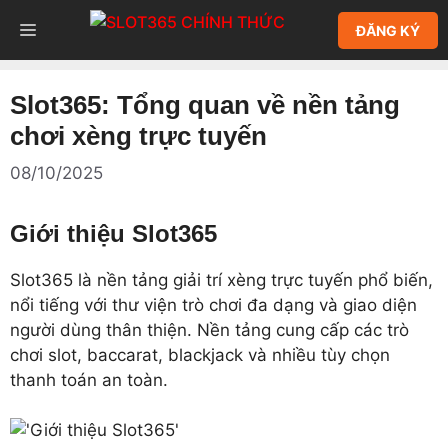
Chuyển
MENU
ĐĂNG KÝ
đến
nội
dung
Slot365: Tổng quan về nền tảng
chơi xèng trực tuyến
08/10/2025
Giới thiệu Slot365
Slot365 là nền tảng giải trí xèng trực tuyến phổ biến,
nổi tiếng với thư viện trò chơi đa dạng và giao diện
người dùng thân thiện. Nền tảng cung cấp các trò
chơi slot, baccarat, blackjack và nhiều tùy chọn
thanh toán an toàn.