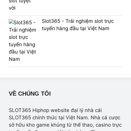
Slot365 - Trải nghiệm slot trực
tuyến hàng đầu tại Việt Nam
VỀ CHÚNG TÔI
SLOT365 Hiphop website đại lý nhà cái
SLOT365 chính thức tại Việt Nam. Nhà cá cược
sở hữu kho game khủng từ thể thao, casino trực