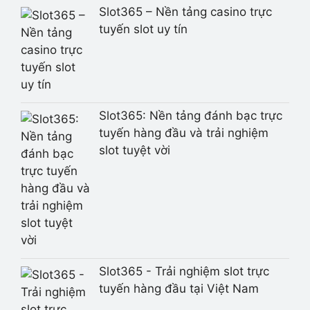
Slot365 – Nền tảng casino trực
tuyến slot uy tín
Slot365: Nền tảng đánh bạc trực
tuyến hàng đầu và trải nghiệm
slot tuyệt vời
Slot365 - Trải nghiệm slot trực
tuyến hàng đầu tại Việt Nam