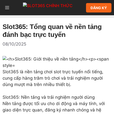
Chuyển
MENU
ĐĂNG KÝ
đến
nội
dung
Slot365: Tổng quan về nền tảng
đánh bạc trực tuyến
08/10/2025
Slot365 là nền tảng chơi slot trực tuyến nổi tiếng,
cung cấp hàng trăm trò chơi và trải nghiệm người
dùng mượt mà trên nhiều thiết bị.
Slot365: Nền tảng và trải nghiệm người dùng
Nền tảng được tối ưu cho di động và máy tính, với
giao diện trực quan, đăng ký nhanh chóng và hệ