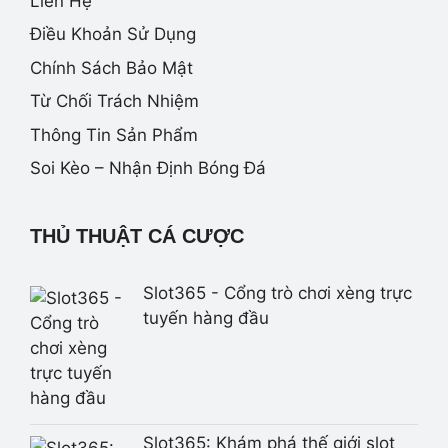
Liên Hệ
Điều Khoản Sử Dụng
Chính Sách Bảo Mật
Từ Chối Trách Nhiệm
Thông Tin Sản Phẩm
Soi Kèo – Nhận Định Bóng Đá
THỦ THUẬT CÁ CƯỢC
Slot365 - Cổng trò chơi xèng trực
tuyến hàng đầu
Slot365: Khám phá thế giới slot