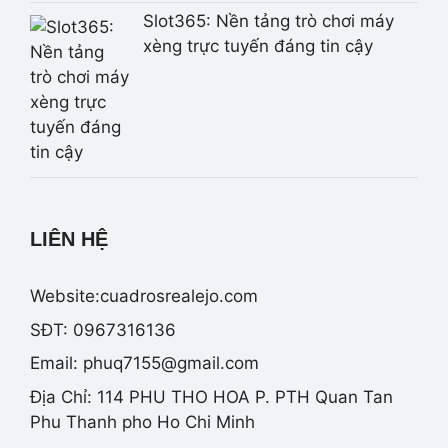
Slot365: Nền tảng trò chơi máy
xèng trực tuyến đáng tin cậy
LIÊN HỆ
Website:cuadrosrealejo.com
SĐT: 0967316136
Email:
phuq7155@gmail.com
Địa Chỉ: 114 PHU THO HOA P. PTH Quan Tan
Phu Thanh pho Ho Chi Minh