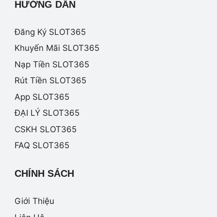
HƯỚNG DẪN
Đăng Ký SLOT365
Khuyến Mãi SLOT365
Nạp Tiền SLOT365
Rút Tiền SLOT365
App SLOT365
ĐẠI LÝ SLOT365
CSKH SLOT365
FAQ SLOT365
CHÍNH SÁCH
Giới Thiệu